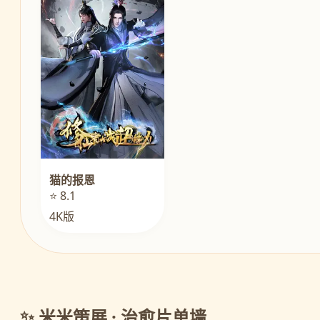
猫的报恩
⭐ 8.1
4K版
✨ 米米策展 · 治愈片单墙