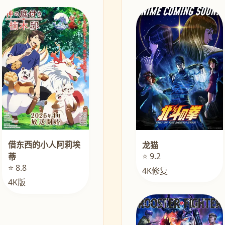
借东西的小人阿莉埃
龙猫
⭐ 9.2
蒂
⭐ 8.8
4K修复
4K版