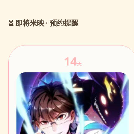
⏳ 即将米映 · 预约提醒
14
天