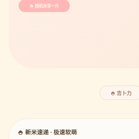
🍚 随机米享一片
🍚 吉卜力
🍚 新米速递 · 极速软萌