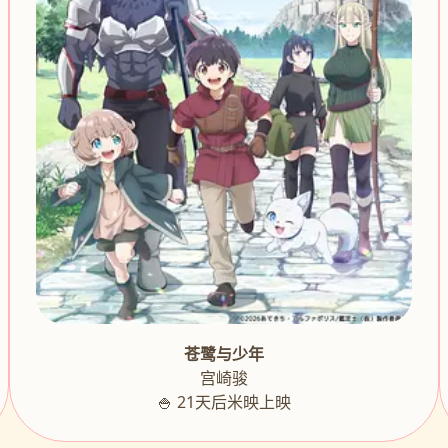
苍鹭与少年
宫崎骏
🍚 21天后米映上映