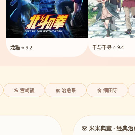
千与千寻
⭐ 9.4
龙猫
⭐ 9.2
🌸 宫崎骏
🎀 治愈系
🌼 细田守
🌸 米米典藏 · 经典