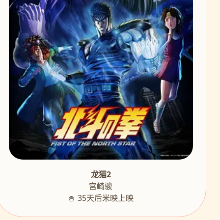
龙猫2
宫崎骏
🍚 35天后米映上映