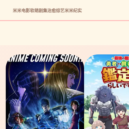
米米电影
软萌剧集
治愈综艺
米米纪实